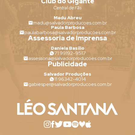
Club do Gigante
Central de Fãs
Madu Abreu
madu@salvadorproducoes.com.br
Paula Barbosa
paulabarbosa@salvadorproducoes.com.br
Assessoria de Imprensa
Daniela Basílio
71 99192-9517
assessoria@salvadorproducoes.com.br
Publicidade
Salvador Produções
11 96342-4014
gabiesper@salvadorproducoes.com.br