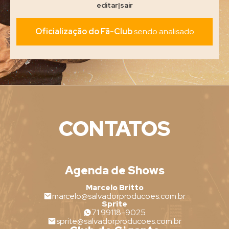
editar
|
sair
Oficialização do Fã-Club
sendo analisado
CONTATOS
Agenda de Shows
Marcelo Britto
marcelo@salvadorproducoes.com.br
Sprite
71 99118-9025
sprite@salvadorproducoes.com.br