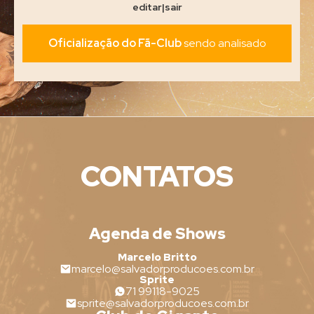
editar
|
sair
Oficialização do Fã-Club
sendo analisado
CONTATOS
Agenda de Shows
Marcelo Britto
marcelo@salvadorproducoes.com.br
Sprite
71 99118-9025
sprite@salvadorproducoes.com.br