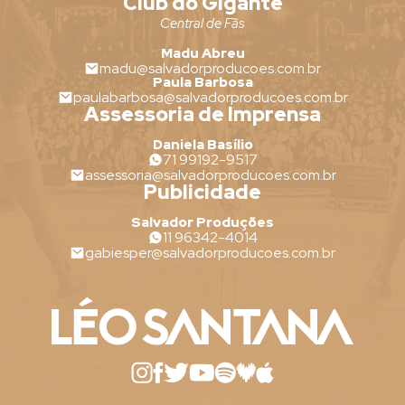
Club do Gigante
Central de Fãs
Madu Abreu
madu@salvadorproducoes.com.br
Paula Barbosa
paulabarbosa@salvadorproducoes.com.br
Assessoria de Imprensa
Daniela Basílio
71 99192-9517
assessoria@salvadorproducoes.com.br
Publicidade
Salvador Produções
11 96342-4014
gabiesper@salvadorproducoes.com.br