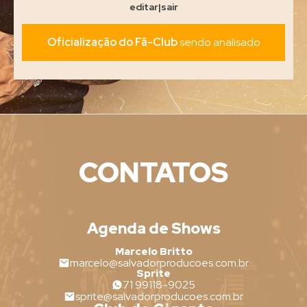
editar
|
sair
Oficialização do Fã-Club
sendo analisado
CONTATOS
Agenda de Shows
Marcelo Britto
marcelo@salvadorproducoes.com.br
Sprite
71 99118-9025
sprite@salvadorproducoes.com.br