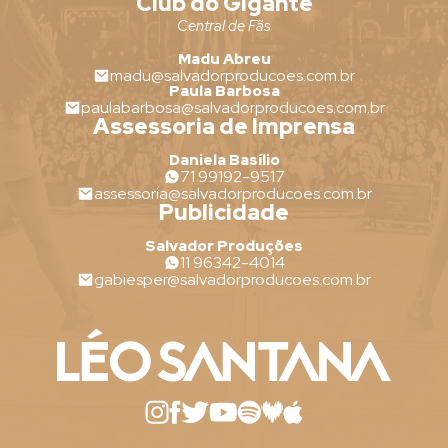
Club do Gigante
Central de Fãs
Madu Abreu
madu@salvadorproducoes.com.br
Paula Barbosa
paulabarbosa@salvadorproducoes.com.br
Assessoria de Imprensa
Daniela Basílio
71 99192-9517
assessoria@salvadorproducoes.com.br
Publicidade
Salvador Produções
11 96342-4014
gabiesper@salvadorproducoes.com.br