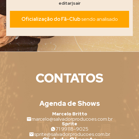
editar
|
sair
Oficialização do Fã-Club
sendo analisado
CONTATOS
Agenda de Shows
Marcelo Britto
marcelo@salvadorproducoes.com.br
Sprite
71 99118-9025
sprite@salvadorproducoes.com.br