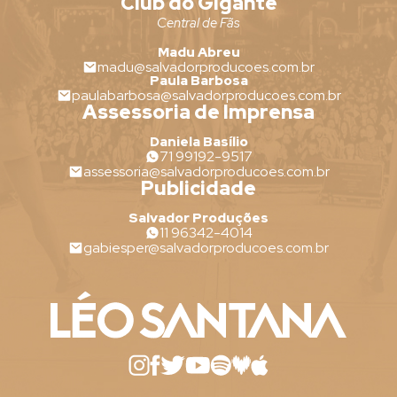
Club do Gigante
Central de Fãs
Madu Abreu
madu@salvadorproducoes.com.br
Paula Barbosa
paulabarbosa@salvadorproducoes.com.br
Assessoria de Imprensa
Daniela Basílio
71 99192-9517
assessoria@salvadorproducoes.com.br
Publicidade
Salvador Produções
11 96342-4014
gabiesper@salvadorproducoes.com.br